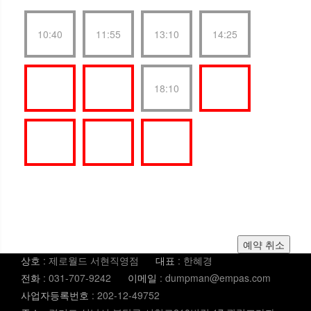
10:40
11:55
13:10
14:25
15:40
16:55
18:10
19:25
20:40
21:55
23:10
예약 취소
상호
: 제로월드 서현직영점
대표
: 한혜경
전화
: 031-707-9242
이메일
: dumpman@empas.com
사업자등록번호
: 202-12-49752